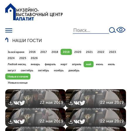
МУЗЕЙНО-
ВЫСТАВОЧНЫЙ ЦЕНТР
АПАТИТ
НАШИ ГОСТИ
За всё время
2016
2017
2018
2019
2020
2021
2022
2023
2024
2025
2026
Любой месяц
январь
февраль
март
апрель
май
июнь
июль
август
сентябрь
октябрь
ноябрь
декабрь
Новые в начале
Новые в конце
22 мая 2019
22 мая 2019
22 мая 2019
22 мая 2019